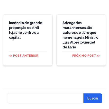
Navegação
de
Incêndio de grande
Advogados
proporção destrói
maranhenses são
Post
lojas no centro da
autores de livro que
capital
homenageia Ministro
Luiz Alberto Gurgel
de Faria
<< POST ANTERIOR
PRÓXIMO POST >>