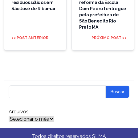
resíduos sólidos em
reforma da Escola
São José de Ribamar
Dom Pedro I entregue
pela prefeitura de
São Benedito Rio
Preto MA
<< POST ANTERIOR
PRÓXIMO POST >>
Arquivos
Arquivos
Todos direitos reservados SLMA