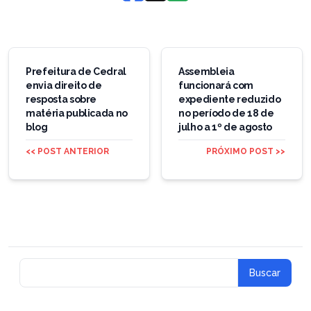
Navegação
de
Prefeitura de Cedral
Assembleia
envia direito de
funcionará com
Post
resposta sobre
expediente reduzido
matéria publicada no
no período de 18 de
blog
julho a 1º de agosto
<< POST ANTERIOR
PRÓXIMO POST >>