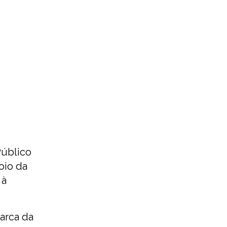
Público
oio da
 à
arca da