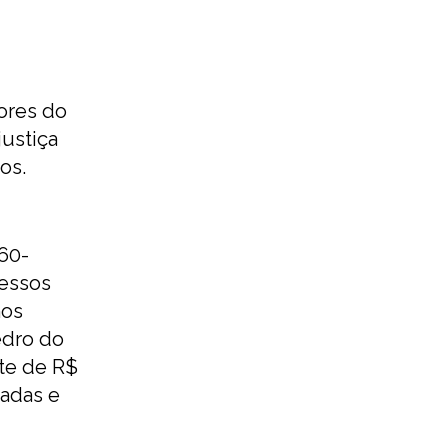
dores do
ustiça
os.
60-
cessos
nos
edro do
nte de R$
gadas e