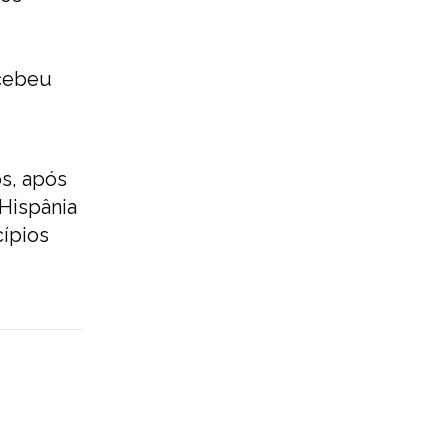
ecebeu
s, após
 Hispânia
cípios