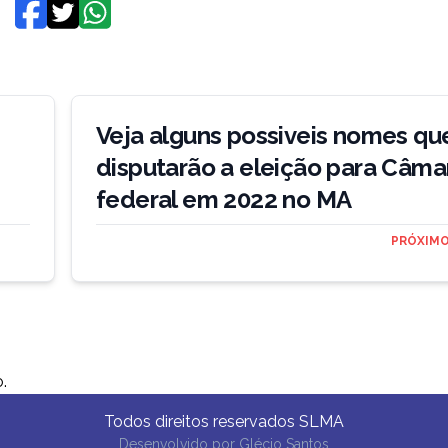
Veja alguns possiveis nomes qu
disputarão a eleição para Câma
federal em 2022 no MA
PRÓXIMO
.
Todos direitos reservados SLMA
Desenvolvido por
Glécio Santos