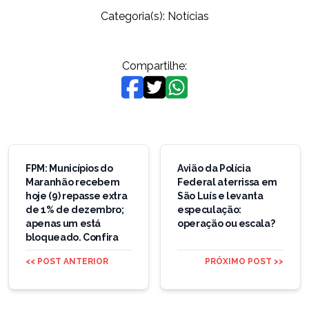
Categoria(s):
Notícias
Compartilhe:
Navegação
de
FPM: Municípios do
Avião da Polícia
Maranhão recebem
Federal aterrissa em
Post
hoje (9) repasse extra
São Luís e levanta
de 1% de dezembro;
especulação:
apenas um está
operação ou escala?
bloqueado. Confira
<< POST ANTERIOR
PRÓXIMO POST >>