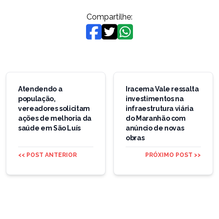
Compartilhe:
Navegação
de
Atendendo a
Iracema Vale ressalta
população,
investimentos na
Post
vereadores solicitam
infraestrutura viária
ações de melhoria da
do Maranhão com
saúde em São Luís
anúncio de novas
obras
<< POST ANTERIOR
PRÓXIMO POST >>