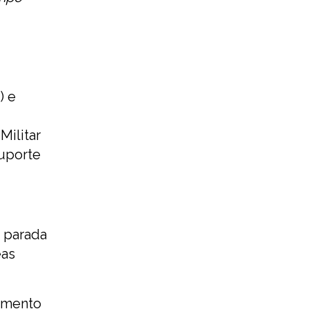
) e
Militar
suporte
 parada
eas
amento