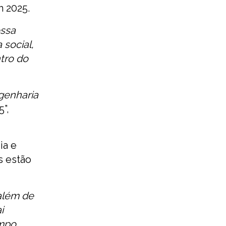
m 2025.
essa
 social,
tro do
genharia
5”,
ia e
s estão
além de
i
empo