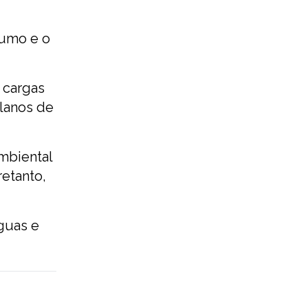
sumo e o
 cargas
planos de
mbiental
retanto,
guas e