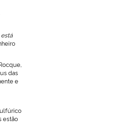
o
 está
inheiro
 Rocque,
sus das
mente e
ulfúrico
s estão