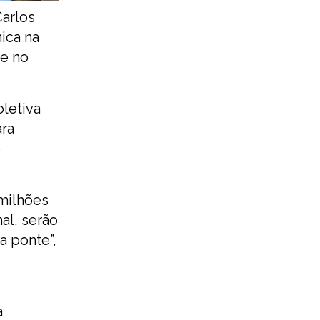
Carlos
nica na
te no
letiva
ara
e
 milhões
al, serão
a ponte”,
a