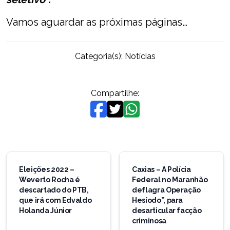
Vamos aguardar as próximas páginas…
Categoria(s):
Notícias
Compartilhe:
Navegação
de
Eleições 2022 –
Caxias – A Polícia
Weverto Rocha é
Federal no Maranhão
Post
descartado do PTB,
deflagra Operação
que irá com Edvaldo
Hesíodo”, para
Holanda Júnior
desarticular facção
criminosa