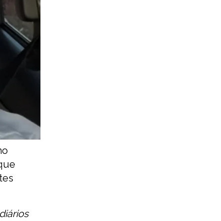
mo
 que
tes
diários