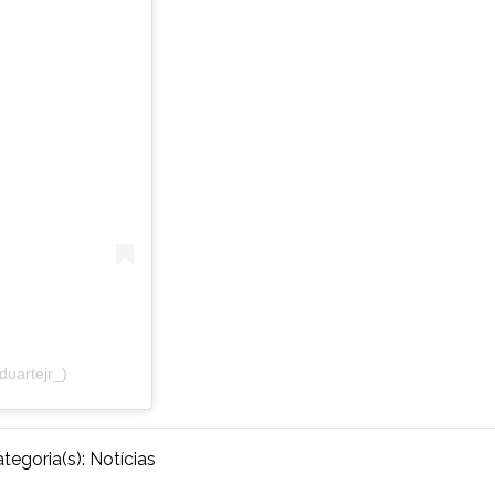
uartejr_)
tegoria(s):
Notícias