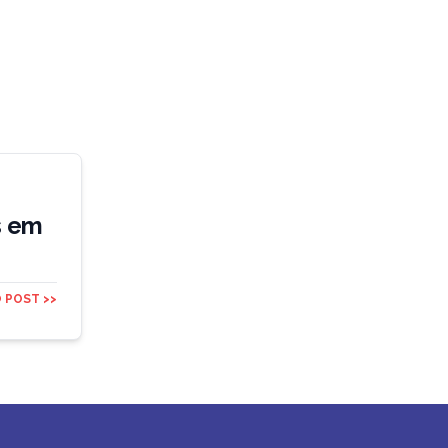
s em
 POST >>