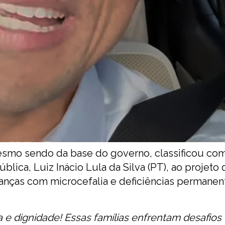
mesmo sendo da base do governo, classificou co
blica, Luiz Inácio Lula da Silva (PT), ao projeto
ianças com microcefalia e deficiências permanen
a e dignidade! Essas famílias enfrentam desafios 