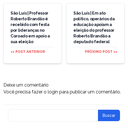
Navegação
de
São Luís | Professor
São Luís | Em ato
Roberto Brandão é
político, operários da
Post
recebido com festa
educação apoiam a
por lideranças no
eleição do professor
Coroado em apoio a
Roberto Brandão a
sua eleição
deputado federal
<< POST ANTERIOR
PRÓXIMO POST >>
Deixe um comentário
Você precisa fazer o
login
para publicar um comentário.