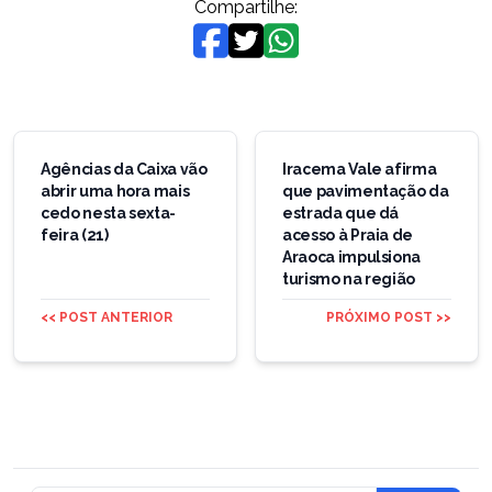
Compartilhe:
Navegação
de
Agências da Caixa vão
Iracema Vale afirma
abrir uma hora mais
que pavimentação da
Post
cedo nesta sexta-
estrada que dá
feira (21)
acesso à Praia de
Araoca impulsiona
turismo na região
<< POST ANTERIOR
PRÓXIMO POST >>