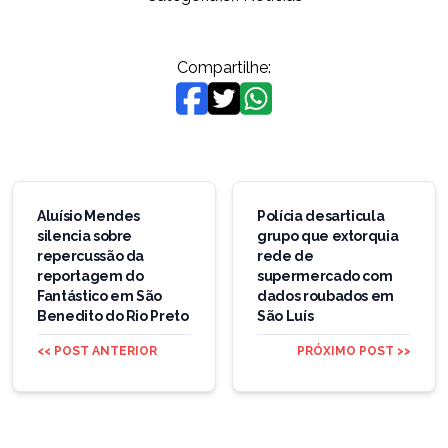
Compartilhe:
Navegação
de
Aluísio Mendes
Polícia desarticula
silencia sobre
grupo que extorquia
Post
repercussão da
rede de
reportagem do
supermercado com
Fantástico em São
dados roubados em
Benedito do Rio Preto
São Luís
<< POST ANTERIOR
PRÓXIMO POST >>