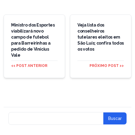
Navegação
de
Ministro dos Esportes
Veja lista dos
viabilizará novo
conselheiros
Post
campo de futebol
tutelares eleitos em
para Barreirinhas a
São Luís; confira todos
pedido de Vinícius
os votos
Vale
<< POST ANTERIOR
PRÓXIMO POST >>