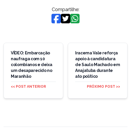
Compartilhe:
Navegação
de
VÍDEO: Embarcação
Iracema Vale reforça
naufraga com 10
apoio à candidatura
Post
colombianos e deixa
de Saulo Machado em
um desaparecido no
Anajatuba durante
Maranhão
ato político
<< POST ANTERIOR
PRÓXIMO POST >>