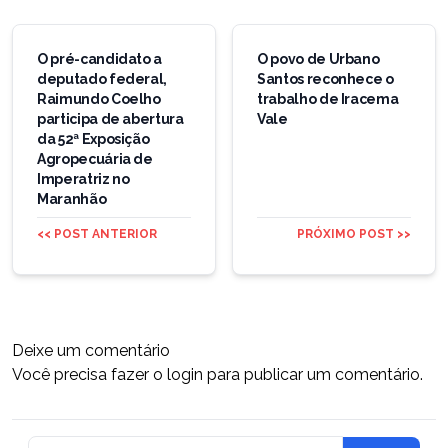
Navegação
de
O pré-candidato a
O povo de Urbano
deputado federal,
Santos reconhece o
Post
Raimundo Coelho
trabalho de Iracema
participa de abertura
Vale
da 52ª Exposição
Agropecuária de
Imperatriz no
Maranhão
<< POST ANTERIOR
PRÓXIMO POST >>
Deixe um comentário
Você precisa fazer o
login
para publicar um comentário.