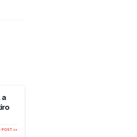
 a
iro
 POST >>