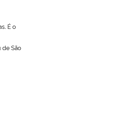
s. É o
u de São