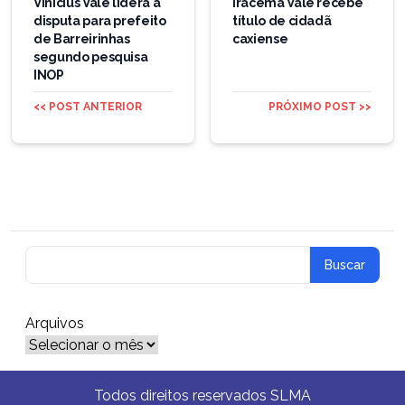
de
Vinícius Vale lidera a
Iracema Vale recebe
disputa para prefeito
título de cidadã
Post
de Barreirinhas
caxiense
segundo pesquisa
INOP
<< POST ANTERIOR
PRÓXIMO POST >>
Arquivos
Arquivos
Todos direitos reservados SLMA