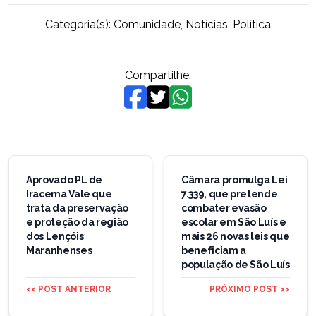
Categoria(s):
Comunidade
,
Notícias
,
Política
Compartilhe:
Navegação
de
Aprovado PL de
Câmara promulga Lei
Iracema Vale que
7.339, que pretende
Post
trata da preservação
combater evasão
e proteção da região
escolar em São Luís e
dos Lençóis
mais 26 novas leis que
Maranhenses
beneficiam a
população de São Luís
<< POST ANTERIOR
PRÓXIMO POST >>