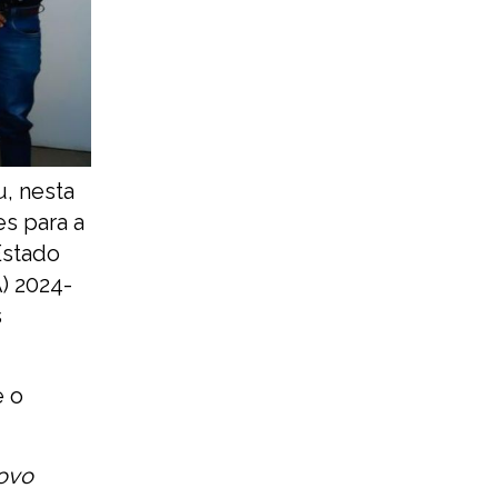
, nesta
es para a
Estado
) 2024-
s
e o
povo