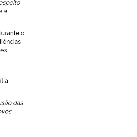
espeito
e a
urante o
diências
des
lia
usão das
ovos