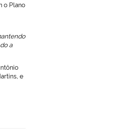
m o Plano
 mantendo
ndo a
Antônio
artins, e