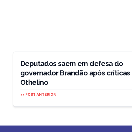
Navegação
de
Deputados saem em defesa do
Post
governador Brandão após críticas
Othelino
<< POST ANTERIOR