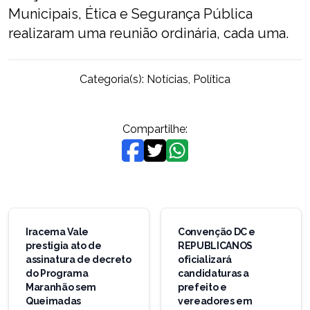
Municipais, Ética e Segurança Pública
realizaram uma reunião ordinária, cada uma.
Categoria(s):
Notícias
,
Política
Compartilhe:
Navegação
de
Iracema Vale
Convenção DC e
prestigia ato de
REPUBLICANOS
Post
assinatura de decreto
oficializará
do Programa
candidaturas a
Maranhão sem
prefeito e
Queimadas
vereadores em