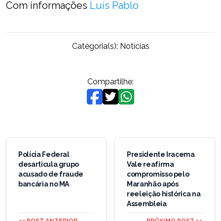
Com informações
Luís Pablo
Categoria(s):
Notícias
Compartilhe:
Navegação
de
Polícia Federal
Presidente Iracema
desarticula grupo
Vale reafirma
Post
acusado de fraude
compromisso pelo
bancária no MA
Maranhão após
reeleição histórica na
Assembleia