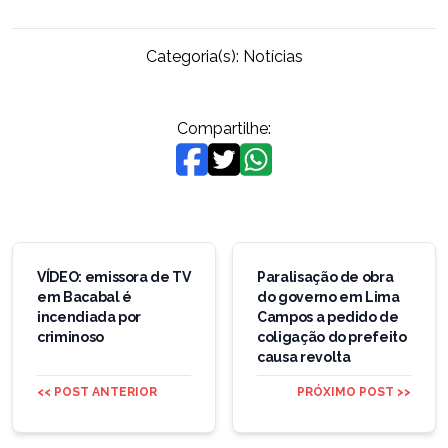
Categoria(s):
Notícias
Compartilhe:
Navegação
de
VÍDEO: emissora de TV
Paralisação de obra
em Bacabal é
do governo em Lima
Post
incendiada por
Campos a pedido de
criminoso
coligação do prefeito
causa revolta
<< POST ANTERIOR
PRÓXIMO POST >>