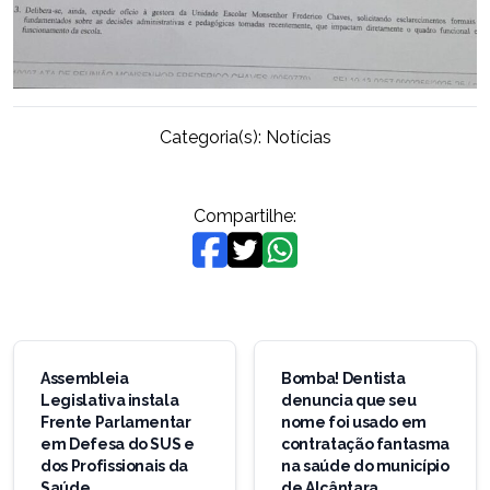
Categoria(s):
Notícias
Compartilhe:
Navegação
de
Assembleia
Bomba! Dentista
Legislativa instala
denuncia que seu
Post
Frente Parlamentar
nome foi usado em
em Defesa do SUS e
contratação fantasma
dos Profissionais da
na saúde do município
Saúde
de Alcântara