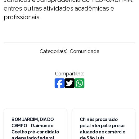
entres outras atividades acadêmicas e
profissionais.
Categoria(s):
Comunidade
Compartilhe:
Navegação
de
BOM JARDIM, DIA DO
Chinês procurado
CAMPO – Raimundo
pela Interpol é preso
Post
Coelho pré-candidato
atuando no comércio
a deputado federal
de São Luís