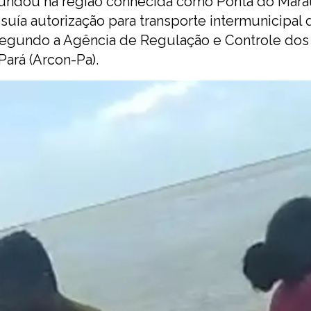
undou na região conhecida como Ponta do Maraú
suía autorização para transporte intermunicipal 
 segundo a Agência de Regulação e Controle dos
ará (Arcon-Pa).