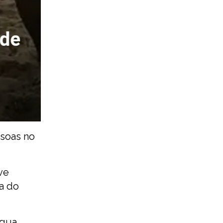
ssoas no
ve
a do
água