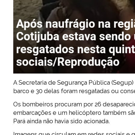
A Secretaria de Segurança Pública (Segup) 
barco e 30 delas foram resgatadas ou cons
Os
bombeiros procuram por 26 desaparec
embarcações e um helicóptero também são u
Pará ainda não havia sido acionada.
Imagens que circulam em redes sociais e 