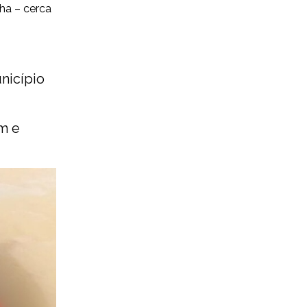
ha – cerca
nicípio
am
e