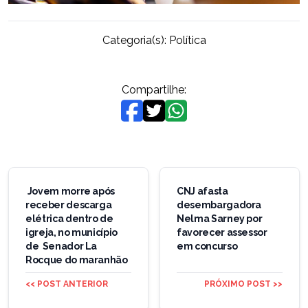
Categoria(s):
Política
Compartilhe:
Navegação
de
Jovem morre após
CNJ afasta
receber descarga
desembargadora
Post
elétrica dentro de
Nelma Sarney por
igreja, no município
favorecer assessor
de Senador La
em concurso
Rocque do maranhão
<< POST ANTERIOR
PRÓXIMO POST >>