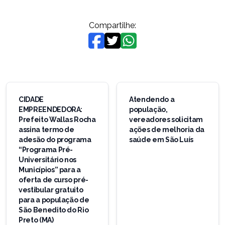
Compartilhe:
Navegação
de
CIDADE
Atendendo a
EMPREENDEDORA:
população,
Post
Prefeito Wallas Rocha
vereadores solicitam
assina termo de
ações de melhoria da
adesão do programa
saúde em São Luís
“Programa Pré-
Universitário nos
Municípios” para a
oferta de curso pré-
vestibular gratuito
para a população de
São Benedito do Rio
Preto (MA)