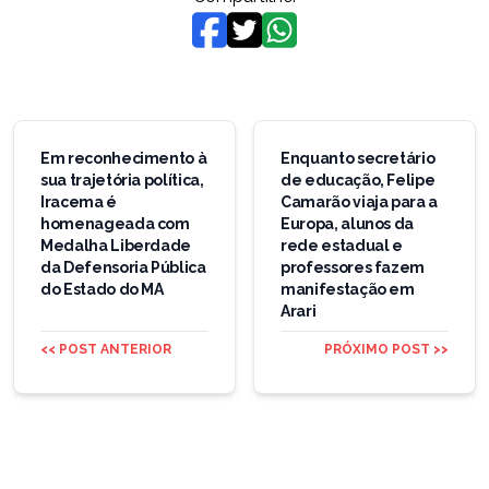
Navegação
de
Em reconhecimento à
Enquanto secretário
sua trajetória política,
de educação, Felipe
Post
Iracema é
Camarão viaja para a
homenageada com
Europa, alunos da
Medalha Liberdade
rede estadual e
da Defensoria Pública
professores fazem
do Estado do MA
manifestação em
Arari
<< POST ANTERIOR
PRÓXIMO POST >>