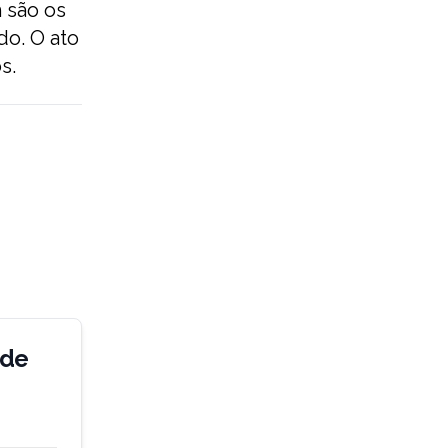
m são os
do. O ato
s.
 de