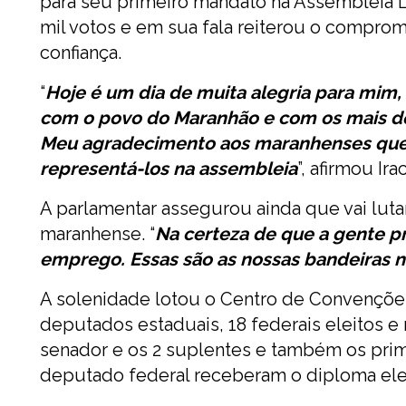
para seu primeiro mandato na Assembleia Le
mil votos e em sua fala reiterou o compro
confiança.
“
Hoje é um dia de muita alegria para mi
com o povo do Maranhão e com os mais de
Meu agradecimento aos maranhenses que 
representá-los na assembleia
”, afirmou Ir
A parlamentar assegurou ainda que vai luta
maranhense. “
Na certeza de que a gente pr
emprego. Essas são as nossas bandeiras 
A solenidade lotou o Centro de Convenções
deputados estaduais, 18 federais eleitos e 
senador e os 2 suplentes e também os prim
deputado federal receberam o diploma elei