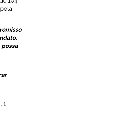
 de 104
 pela
promisso
ndato.
 possa
rar
, 1