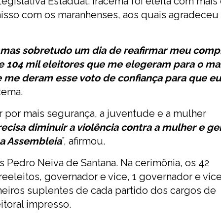
gislativa Estadual. Iracema foi eleita com mais
misso com os maranhenses, aos quais agradeceu
m, mas sobretudo um dia de reafirmar meu com
 104 mil eleitores que me elegeram para o ma
me deram esse voto de confiança para que eu
acema.
r por mais segurança, a juventude e a mulher
ecisa diminuir a violência contra a mulher e ge
na Assembleia
”, afirmou.
 Pedro Neiva de Santana. Na cerimônia, os 42
reeleitos, governador e vice, 1 governador e vice
eiros suplentes de cada partido dos cargos de
toral impresso.