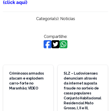
(click aqui)
Categoria(s):
Notícias
Compartilhe:
Navegação
de
Criminosos armados
SLZ – Ludovicenses
atacam e explodem
denunciam através
Post
carro-forte no
da internet suposta
Maranhão; VÍDEO
fraude no sorteio de
casas populares
Conjunto Habitacional
Residencial Mato
Grosso, I, II e III,